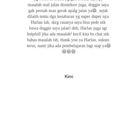
masalah soal jalan dioutdoor juga, doggie saya 
gak pernah mau gerak apalg jalan ya😄, sejak 
dilatih tentu dgn kesabaran yg super duper nya 
Harlan lah, skrg rasanya saya bisa pede utk 
bawa doggie saya jalan² deh, Harlan juga sgt 
helpfull jika ada masalah² kecil kita bs chat utk 
bahas masalah tsb, thank you ya Harlan, sukses 
terus, nanti jika ada pembelajaran lagi siap ya😄
😄😄😄
Kimi