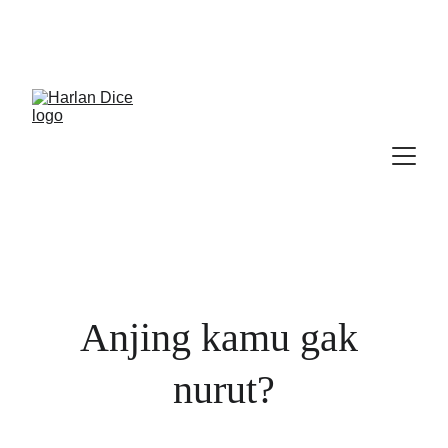
Cek Program, Kelas & Ebook
Terbaru, 
Klik 
disini
Anjing kamu gak 
nurut?