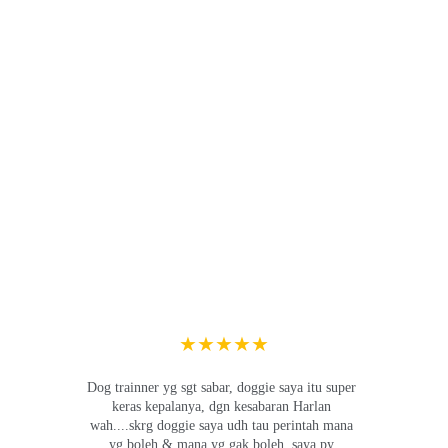
★★★★★
Dog trainner yg sgt sabar, doggie saya itu super 
keras kepalanya, dgn kesabaran Harlan 
wah....skrg doggie saya udh tau perintah mana 
yg boleh & mana yg gak boleh, saya py 