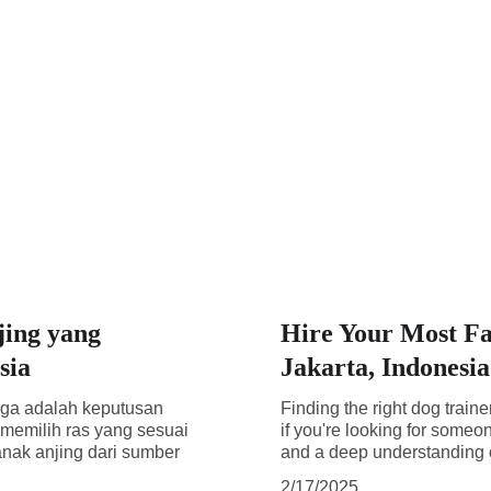
jing yang
Hire Your Most Fa
sia
Jakarta, Indonesia
arga adalah keputusan
Finding the right dog traine
memilih ras yang sesuai
if you're looking for someo
nak anjing dari sumber
and a deep understanding o
2/17/2025