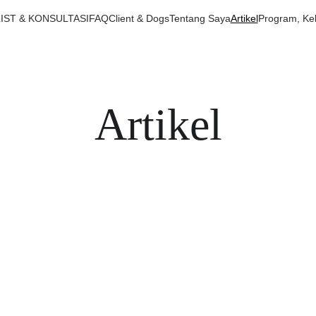
LIST & KONSULTASI
FAQ
Client & Dogs
Tentang Saya
Artikel
Program, Ke
Artikel