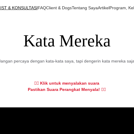
LIST & KONSULTASI
FAQ
Client & Dogs
Tentang Saya
Artikel
Program, Ke
Kata Mereka
Jangan percaya dengan kata-kata saya, tapi dengerin kata mereka saja
👇🏻 Klik untuk menyalakan suara
Pastikan Suara Perangkat Menyala! 
👇🏻