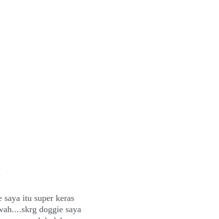
★
 saya itu super keras 
ah....skrg doggie saya 