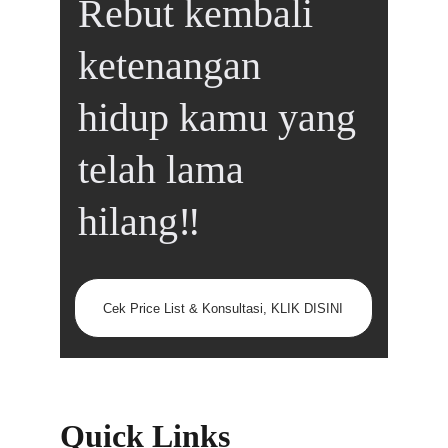
Rebut kembali 
ketenangan 
hidup kamu yang 
telah lama 
hilang‼️
Cek Price List & Konsultasi, KLIK DISINI
Quick Links