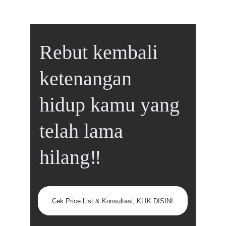
Rebut kembali 
ketenangan 
hidup kamu yang 
telah lama 
hilang‼️
Cek Price List & Konsultasi, KLIK DISINI