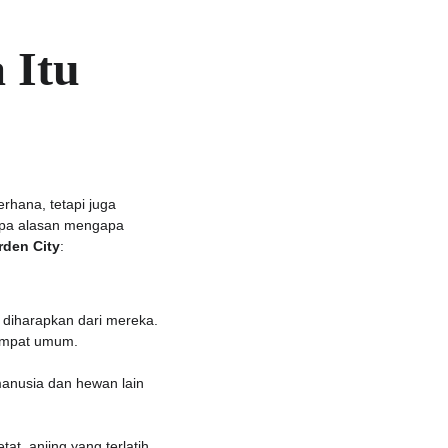
 Itu 
rhana, tetapi juga 
apa alasan mengapa 
rden City
:
 diharapkan dari mereka. 
tempat umum.
anusia dan hewan lain 
at, anjing yang terlatih 