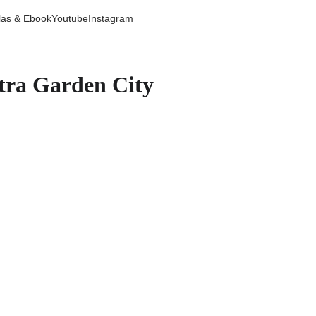
las & Ebook
Youtube
Instagram
itra Garden City