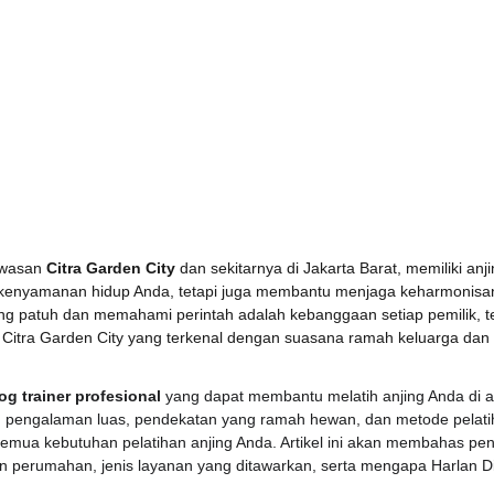
awasan 
Citra Garden City
 dan sekitarnya di Jakarta Barat, memiliki anj
kenyamanan hidup Anda, tetapi juga membantu menjaga keharmonisan
yang patuh dan memahami perintah adalah kebanggaan setiap pemilik, 
itra Garden City yang terkenal dengan suasana ramah keluarga dan f
og trainer profesional
 yang dapat membantu melatih anjing Anda di are
 pengalaman luas, pendekatan yang ramah hewan, dan metode pelatiha
emua kebutuhan pelatihan anjing Anda. Artikel ini akan membahas pent
n perumahan, jenis layanan yang ditawarkan, serta mengapa Harlan Dic