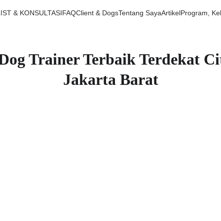
LIST & KONSULTASI
FAQ
Client & Dogs
Tentang Saya
Artikel
Program, Ke
Dog Trainer Terbaik Terdekat C
Jakarta Barat