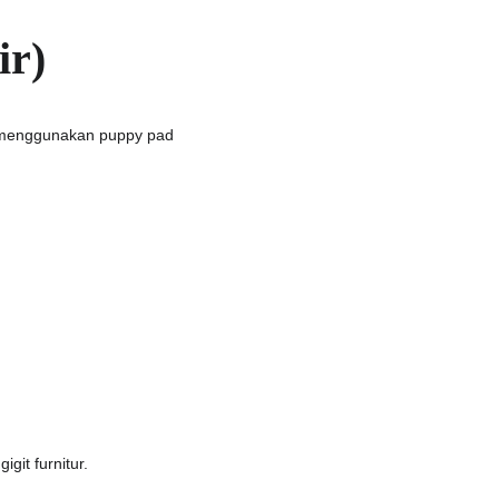
ir)
h menggunakan puppy pad 
it furnitur.