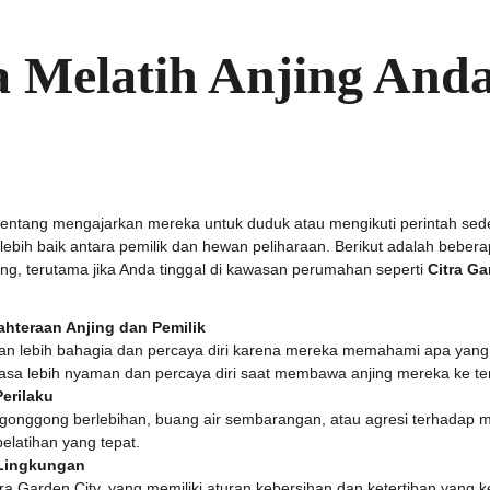
Melatih Anjing Anda
tentang mengajarkan mereka untuk duduk atau mengikuti perintah sede
bih baik antara pemilik dan hewan peliharaan. Berikut adalah beber
ing, terutama jika Anda tinggal di kawasan perumahan seperti 
Citra Ga
hteraan Anjing dan Pemilik
akan lebih bahagia dan percaya diri karena mereka memahami apa yang
rasa lebih nyaman dan percaya diri saat membawa anjing mereka ke 
erilaku
gonggong berlebihan, buang air sembarangan, atau agresi terhadap m
elatihan yang tepat.
 Lingkungan
ra Garden City, yang memiliki aturan kebersihan dan ketertiban yang ket