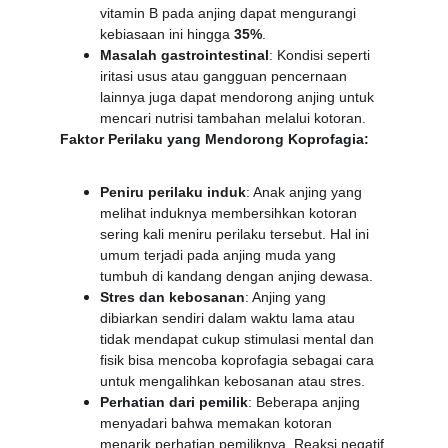
vitamin B pada anjing dapat mengurangi 
kebiasaan ini hingga 
35%
.
Masalah gastrointestinal
: Kondisi seperti 
iritasi usus atau gangguan pencernaan 
lainnya juga dapat mendorong anjing untuk 
mencari nutrisi tambahan melalui kotoran.
Faktor Perilaku yang Mendorong Koprofagia:
Peniru perilaku induk
: Anak anjing yang 
melihat induknya membersihkan kotoran 
sering kali meniru perilaku tersebut. Hal ini 
umum terjadi pada anjing muda yang 
tumbuh di kandang dengan anjing dewasa.
Stres dan kebosanan
: Anjing yang 
dibiarkan sendiri dalam waktu lama atau 
tidak mendapat cukup stimulasi mental dan 
fisik bisa mencoba koprofagia sebagai cara 
untuk mengalihkan kebosanan atau stres.
Perhatian dari pemilik
: Beberapa anjing 
menyadari bahwa memakan kotoran 
menarik perhatian pemiliknya. Reaksi negatif 