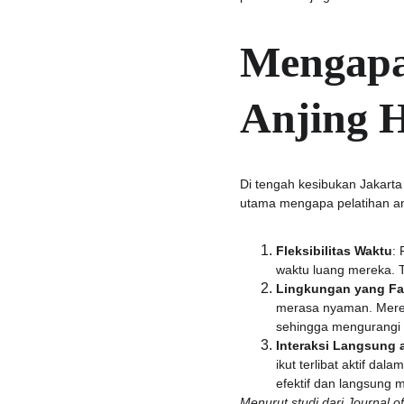
Mengapa 
Anjing H
Di tengah kesibukan Jakarta
utama mengapa pelatihan anj
Fleksibilitas Waktu
:
waktu luang mereka. T
Lingkungan yang Fam
merasa nyaman. Mereka
sehingga mengurangi s
Interaksi Langsung a
ikut terlibat aktif da
efektif dan langsung
Menurut studi dari Journal o