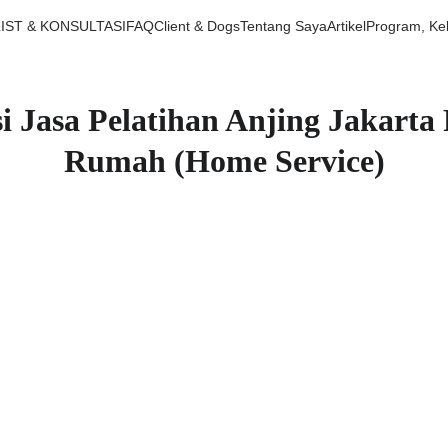
LIST & KONSULTASI
FAQ
Client & Dogs
Tentang Saya
Artikel
Program, Ke
 Jasa Pelatihan Anjing Jakarta 
Rumah (Home Service)