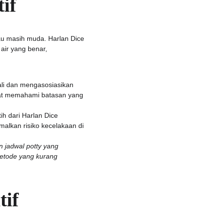
if
atau masih muda. Harlan Dice 
air yang benar, 
ali dan mengasosiasikan 
epat memahami batasan yang 
h dari Harlan Dice 
alkan risiko kecelakaan di 
 jadwal potty yang 
metode yang kurang 
tif