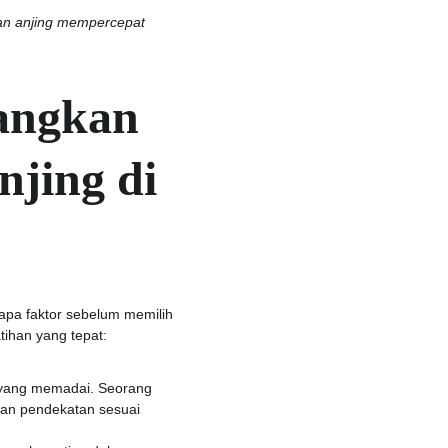
gan anjing mempercepat 
angkan 
njing di 
apa faktor sebelum memilih 
tihan yang tepat:
an yang memadai. Seorang 
an pendekatan sesuai 