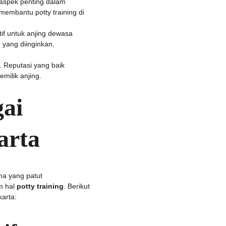
u aspek penting dalam 
 membantu potty training di 
tif untuk anjing dewasa 
yang diinginkan, 
. Reputasi yang baik 
milik anjing.
ai 
arta
ma yang patut 
 hal 
potty training
. Berikut 
karta: