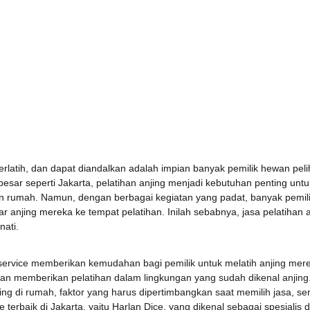
terlatih, dan dapat diandalkan adalah impian banyak pemilik hewan peli
 besar seperti Jakarta, pelatihan anjing menjadi kebutuhan penting un
n rumah. Namun, dengan berbagai kegiatan yang padat, banyak pemilik
njing mereka ke tempat pelatihan. Inilah sebabnya, jasa pelatihan a
nati.
service memberikan kemudahan bagi pemilik untuk melatih anjing mere
n memberikan pelatihan dalam lingkungan yang sudah dikenal anjing. 
ing di rumah, faktor yang harus dipertimbangkan saat memilih jasa, se
 terbaik di Jakarta, yaitu Harlan Dice, yang dikenal sebagai spesialis 