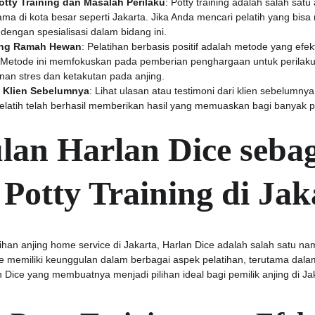
otty Training dan Masalah Perilaku
: Potty training adalah salah sat
tama di kota besar seperti Jakarta. Jika Anda mencari pelatih yang bisa
h dengan spesialisasi dalam bidang ini.
ang Ramah Hewan
: Pelatihan berbasis positif adalah metode yang efek
Metode ini memfokuskan pada pemberian penghargaan untuk perilaku 
an stres dan ketakutan pada anjing.
 Klien Sebelumnya
: Lihat ulasan atau testimoni dari klien sebelumnya
atih telah berhasil memberikan hasil yang memuaskan bagi banyak pe
an Harlan Dice sebag
s Potty Training di Jak
ihan anjing home service di Jakarta, Harlan Dice adalah salah satu na
e memiliki keunggulan dalam berbagai aspek pelatihan, terutama dalam
Dice yang membuatnya menjadi pilihan ideal bagi pemilik anjing di Ja