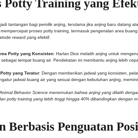
is Potty Training yang Efekt
enjadi tantangan bagi pemilik anjing, terutama jika anjing baru datang 
k mempercepat proses potty training, termasuk pengenalan area buang 
tode reward yang efektif.
rea Potty yang Konsisten
: Harlan Dice melatih anjing untuk mengen
h sebagai tempat buang air. Pendekatan ini membantu anjing lebih c
otty yang Teratur
: Dengan memberikan jadwal yang konsisten, pelati
atur jadwal buang air yang sesuai dengan kebutuhan anjing, meminim
ed Animal Behavior Science menemukan bahwa anjing yang dilatih dengan
ilan potty training yang lebih tinggi hingga 40% dibandingkan dengan 
an Berbasis Penguatan Posi