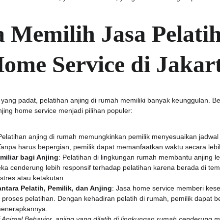
Memilih Jasa Pelatih
ome Service di Jakar
 yang padat, pelatihan anjing di rumah memiliki banyak keunggulan. Be
ing home service menjadi pilihan populer:
 Pelatihan anjing di rumah memungkinkan pemilik menyesuaikan jadwal 
anpa harus bepergian, pemilik dapat memanfaatkan waktu secara lebih
iliar bagi Anjing
: Pelatihan di lingkungan rumah membantu anjing le
 cenderung lebih responsif terhadap pelatihan karena berada di temp
tres atau ketakutan.
ntara Pelatih, Pemilik, dan Anjing
: Jasa home service memberi kese
lam proses pelatihan. Dengan kehadiran pelatih di rumah, pemilik dapat be
 menerapkannya.
f Animal Behavior, anjing yang dilatih di lingkungan rumah cenderung m